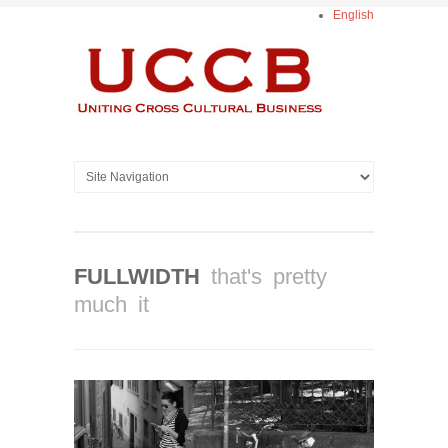
English
FULLWIDTH
that's pretty
much it